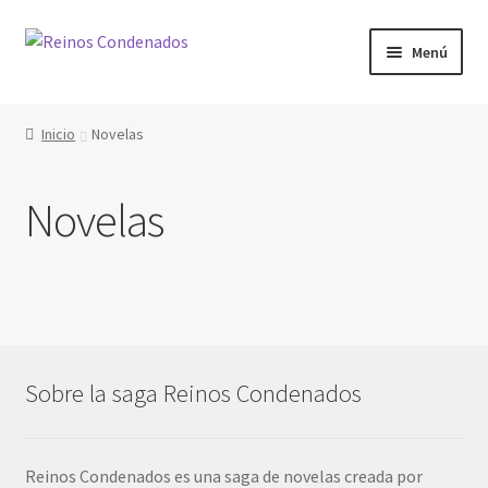
Ir
Ir
Menú
a
al
la
contenido
Inicio
navegación
Inicio
Novelas
Mi cuenta
Novelas
Contexto
Tienda
Descargas
Sobre la saga Reinos Condenados
Librerías asociadas
Sobre Nosotros
Reinos Condenados es una saga de novelas creada por