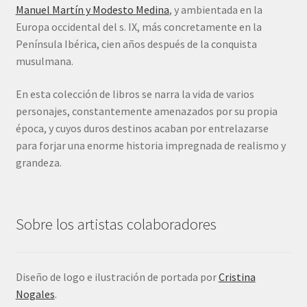
Manuel Martín y Modesto Medina
, y ambientada en la
Aviso legal y política de privacidad
Europa occidental del s. IX, más concretamente en la
Península Ibérica, cien años después de la conquista
Política de cookies
musulmana.
Condiciones de contratación
En esta colección de libros se narra la vida de varios
personajes, constantemente amenazados por su propia
Contacto
época, y cuyos duros destinos acaban por entrelazarse
para forjar una enorme historia impregnada de realismo y
grandeza.
Sobre los artistas colaboradores
Diseño de logo e ilustración de portada por
Cristina
Nogales
.