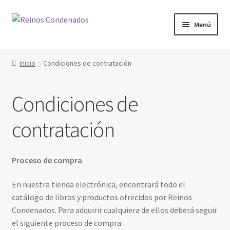
Ir
Ir
Menú
a
al
la
contenido
Inicio
navegación
Inicio
Condiciones de contratación
Mi cuenta
Condiciones de
Contexto
contratación
Tienda
Descargas
Proceso de compra
En nuestra tienda electrónica, encontrará todo el
Librerías asociadas
catálogo de libros y productos ofrecidos por Reinos
Condenados. Para adquirir cualquiera de ellos deberá seguir
Sobre Nosotros
el siguiente proceso de compra: