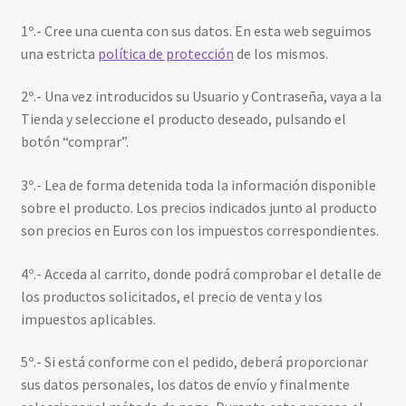
Aviso legal y política de privacidad
1º.- Cree una cuenta con sus datos. En esta web seguimos
una estricta
política de protección
de los mismos.
Política de cookies
2º.- Una vez introducidos su Usuario y Contraseña, vaya a la
Condiciones de contratación
Tienda y seleccione el producto deseado, pulsando el
botón “comprar”.
Contacto
3º.- Lea de forma detenida toda la información disponible
sobre el producto. Los precios indicados junto al producto
son precios en Euros con los impuestos correspondientes.
4º.- Acceda al carrito, donde podrá comprobar el detalle de
los productos solicitados, el precio de venta y los
impuestos aplicables.
5º.- Si está conforme con el pedido, deberá proporcionar
sus datos personales, los datos de envío y finalmente