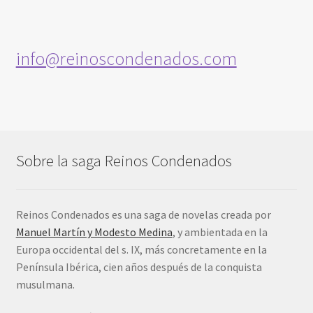
Aviso legal y política de privacidad
Política de cookies
info@reinoscondenados.com
Condiciones de contratación
Contacto
Sobre la saga Reinos Condenados
Reinos Condenados es una saga de novelas creada por
Manuel Martín y Modesto Medina
, y ambientada en la
Europa occidental del s. IX, más concretamente en la
Península Ibérica, cien años después de la conquista
musulmana.