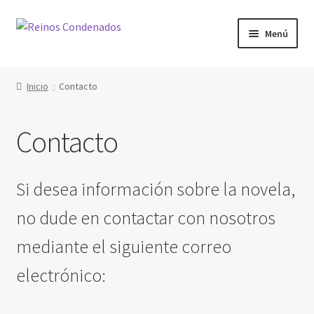
Ir
Ir
Menú
a
al
la
contenido
Inicio
navegación
Inicio
Contacto
Mi cuenta
Contacto
Contexto
Tienda
Si desea información sobre la novela,
no dude en contactar con nosotros
Descargas
mediante el siguiente correo
Librerías asociadas
electrónico:
Sobre Nosotros